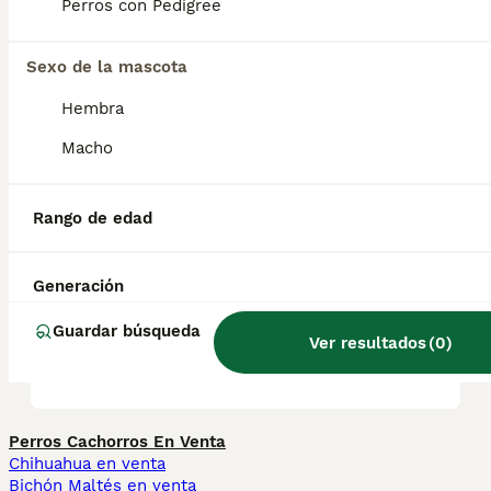
Perros con Pedigree
salud y el bienestar de los animales.
Informarse bien y comparar opciones antes
de comprometerse siempre es la mejor
Sexo de la mascota
decisión.
Hembra
Macho
¿Es el puli un buen perro de
familia?
Rango de edad
¿Qué es un perro Puli?
Generación
Guardar búsqueda
Ver resultados
(
0
)
¿Qué tamaño tiene un Puli?
Perros Cachorros En Venta
Chihuahua en venta
Bichón Maltés en venta