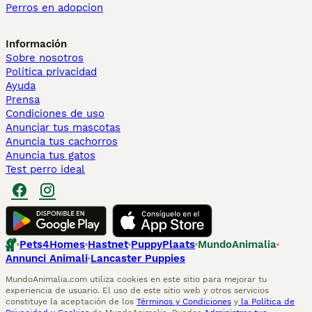
Perros en adopcion
Información
Sobre nosotros
Politica privacidad
Ayuda
Prensa
Condiciones de uso
Anunciar tus mascotas
Anuncia tus cachorros
Anuncia tus gatos
Test perro ideal
Pets4Homes
Hastnet
PuppyPlaats
MundoAnimalia
Annunci Animali
Lancaster Puppies
MundoAnimalia.com utiliza cookies en este sitio para mejorar tu
experiencia de usuario. El uso de este sitio web y otros servicios
constituye la aceptación de los
Términos y Condiciones
y
la Política de