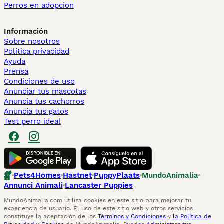
Perros en adopcion
Información
Sobre nosotros
Politica privacidad
Ayuda
Prensa
Condiciones de uso
Anunciar tus mascotas
Anuncia tus cachorros
Anuncia tus gatos
Test perro ideal
Pets4Homes
Hastnet
PuppyPlaats
MundoAnimalia
Annunci Animali
Lancaster Puppies
MundoAnimalia.com utiliza cookies en este sitio para mejorar tu
experiencia de usuario. El uso de este sitio web y otros servicios
constituye la aceptación de los
Términos y Condiciones
y
la Política de