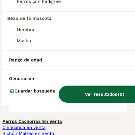
Perros con Pedigree
salud y el bienestar de los animales.
Informarse bien y comparar opciones antes
de comprometerse siempre es la mejor
Sexo de la mascota
decisión.
Hembra
Macho
¿Es el puli un buen perro de
familia?
Rango de edad
¿Qué es un perro Puli?
Generación
Guardar búsqueda
Ver resultados
(
0
)
¿Qué tamaño tiene un Puli?
Perros Cachorros En Venta
Chihuahua en venta
Bichón Maltés en venta