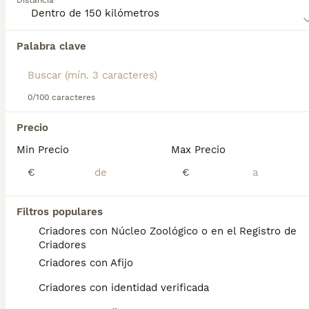
Distancia
Canario
para obtener información sobre esta raza de perro.
Palabra clave
Encontramos 0 Presa Canario Perros para
monta en Rota, Cádiz.
Si deseas exactamente esta búsqueda guarda tu 
búsqueda y espera el resultado perfecto:
0/100 caracteres
Guardar búsqueda
Precio
Min Precio
Max Precio
Preguntas frecuentes
€
€
Filtros populares
¿Cuánto vale un cachorro de
Criadores con Núcleo Zoológico o en el Registro de
presa canaria?
Criadores
Criadores con Afijo
El coste de adquisición de esta raza puede
variar según factores como el pedigrí, la
Criadores con identidad verificada
reputación del criador y la ubicación