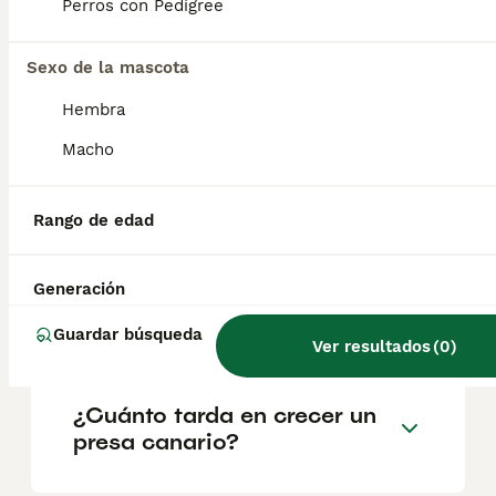
geográfica. Es fundamental acudir a
Perros con Pedigree
criadores responsables que garanticen la
salud y el bienestar de los animales.
Informarse bien y comparar opciones antes
Sexo de la mascota
de comprometerse siempre es la mejor
Hembra
decisión.
Macho
¿Presa Canario perro
peligroso?
Rango de edad
Generación
¿Es el presa un buen perro
de familia?
Guardar búsqueda
Ver resultados
(
0
)
¿Cuánto tarda en crecer un
presa canario?