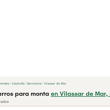
Pomsky
Cataluña
Barcelona
ViIassar de Mar
rros para monta
en ViIassar de Mar,
rados