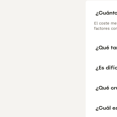
¿Cuánto
El coste me
factores com
¿Qué ta
¿Es difí
¿Qué cr
¿Cuál es