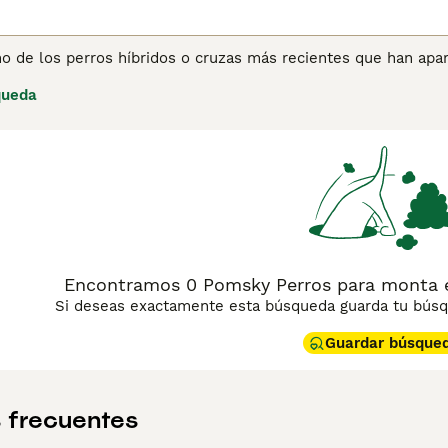
o de los perros híbridos o cruzas más recientes que han apa
ares más populares, tanto en el Reino Unido como en otras pa
queda
 Pomerania, y estos encantadores perritos fueron un éxito in
ñosa, aunque a menudo traviesa. Lee nuestra página de cons
ro.
Encontramos 0 Pomsky Perros para monta en
Si deseas exactamente esta búsqueda guarda tu búsqu
Guardar búsque
 frecuentes