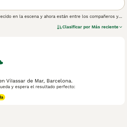
recido en la escena y ahora están entre los compañeros y
rtes del mundo. La raza se creó al cruzar un Husky
Clasificar por
Más reciente
mediato gracias a su aspecto adorable y su naturaleza
ejos de compra de
Pomsky
para obtener información sobre
 ViIassar de Mar, Barcelona.
eda y espera el resultado perfecto:
da