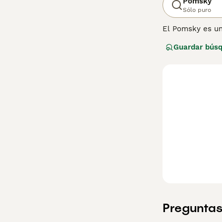
Pomsky
Sólo puro
El Pomsky es un
mascotas famili
Guardar bús
Siberiano con un
amistosa y cari
esta raza de per
Preguntas