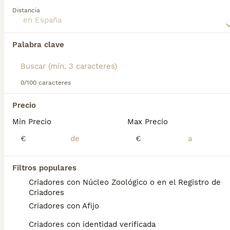
para obtener información sobre esta raza de perro.
Distancia
Encontramos 0 Pomsky Perros para monta.
Si deseas exactamente esta búsqueda guarda tu 
Palabra clave
búsqueda y espera el resultado perfecto:
Guardar búsqueda
0/100 caracteres
Preguntas frecuentes
Precio
Min Precio
Max Precio
€
€
¿Cuánto cuesta un cachorro
de Pomsky?
Filtros populares
El coste medio de un cachorro de Pomsky
Criadores con Núcleo Zoológico o en el Registro de
en España es de aproximadamente 853€,
Criadores
aunque los precios pueden variar según
Criadores con Afijo
factores como el pedigrí, la reputación del
criador y la ubicación.
Criadores con identidad verificada