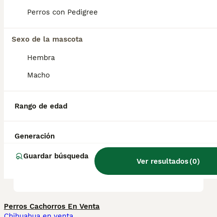
Perros con Pedigree
¿Qué tamaño tiene un
pomsky?
Sexo de la mascota
Hembra
¿Es difícil entrenar a un
Macho
pomsky?
Rango de edad
¿Qué cruce es un Pomsky?
Generación
¿Cuál es la diferencia entre
Guardar búsqueda
Ver resultados
(
0
)
Pomsky f1 y f2?
Perros Cachorros En Venta
Chihuahua en venta