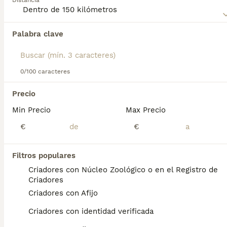
Distancia
Lee nuestra página de consejos de compra de
Pomsky
para obtener información sobre esta raza de perro.
Palabra clave
Encontramos 0 Pomsky Perros para monta
en Sabadell, Barcelona.
Si deseas exactamente esta búsqueda guarda tu 
búsqueda y espera el resultado perfecto:
0/100 caracteres
Guardar búsqueda
Precio
Min Precio
Max Precio
Preguntas frecuentes
€
€
Filtros populares
¿Cuánto cuesta un cachorro
Criadores con Núcleo Zoológico o en el Registro de
de Pomsky?
Criadores
Criadores con Afijo
El coste medio de un cachorro de Pomsky
en España es de aproximadamente 853€,
Criadores con identidad verificada
aunque los precios pueden variar según