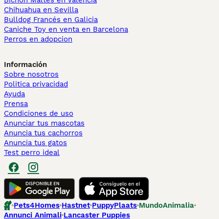
Bichón Maltés en València
Chihuahua en Sevilla
Bulldog Francés en Galicia
Caniche Toy en venta en Barcelona
Perros en adopcion
Información
Sobre nosotros
Politica privacidad
Ayuda
Prensa
Condiciones de uso
Anunciar tus mascotas
Anuncia tus cachorros
Anuncia tus gatos
Test perro ideal
Pets4Homes
Hastnet
PuppyPlaats
MundoAnimalia
Annunci Animali
Lancaster Puppies