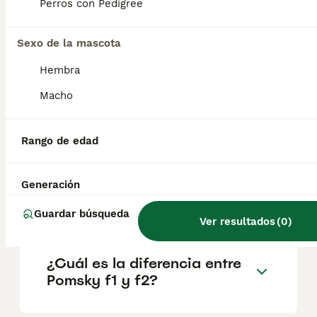
factores como el pedigrí, la reputación del
Perros con Pedigree
criador y la ubicación.
Sexo de la mascota
¿Qué tamaño tiene un
Hembra
pomsky?
Macho
¿Es difícil entrenar a un
Rango de edad
pomsky?
Generación
¿Qué cruce es un Pomsky?
Guardar búsqueda
Ver resultados
(
0
)
¿Cuál es la diferencia entre
Pomsky f1 y f2?