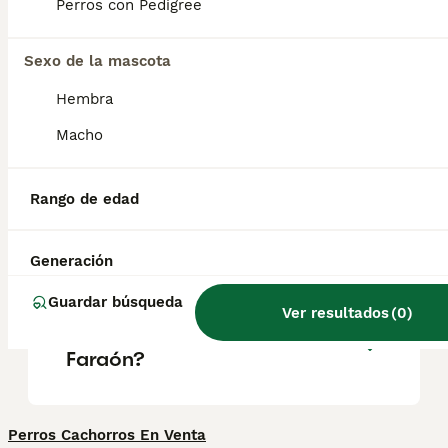
representaciones del dios egipcio Anubis.
Perros con Pedigree
Tiene en común con él las grandes orejas
erguidas, el cuello largo y la constitución
esbelta de tipo lebrel.
Sexo de la mascota
Hembra
¿Cómo se llama el perro
Macho
faraón?
Rango de edad
¿Cuánto cuesta el perro del
faraón?
Generación
Guardar búsqueda
Ver resultados
(
0
)
¿Qué raza es el Perro del
Faraón?
Perros Cachorros En Venta