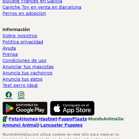
Bulldog Francés en Galicia
Caniche Toy en venta en Barcelona
Perros en adopcion
Información
Sobre nosotros
Politica privacidad
Ayuda
Prensa
Condiciones de uso
Anunciar tus mascotas
Anuncia tus cachorros
Anuncia tus gatos
Test perro ideal
Pets4Homes
Hastnet
PuppyPlaats
MundoAnimalia
Annunci Animali
Lancaster Puppies
MundoAnimalia.com utiliza cookies en este sitio para mejorar tu