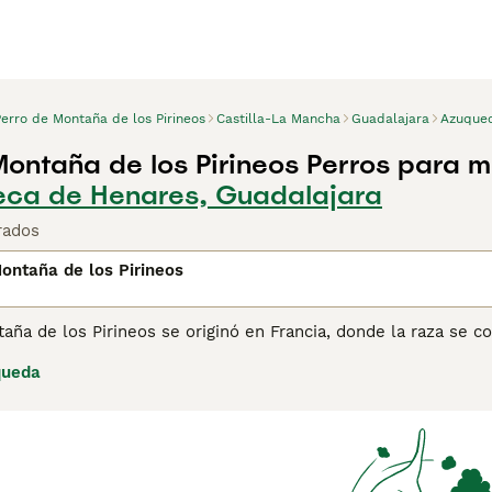
Perro de Montaña de los Pirineos
Castilla-La Mancha
Guadalajara
Azuque
Montaña de los Pirineos Perros para 
eca de Henares, Guadalajara
rados
ontaña de los Pirineos
taña de los Pirineos se originó en Francia, donde la raza se
grandes con una naturaleza amigable, gentil y confiable y so
queda
perro ideal para la familia. Sin embargo, aquellos que desee
iciente tiempo para dedicarse al entrenamiento y cuidado de
ina de consejos de compra de Perros de Montaña de los Piri