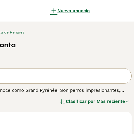
Nuevo anuncio
ca de Henares
monta
 conoce como Grand Pyrénée. Son perros impresionantes,
n particularmente buenos con los niños, lo que los
Clasificar por
Más reciente
n compartir hogar con un Perro de Montaña de los Pirineos
 un perro de este tamaño, aunque no se consideran perros
neos
para obtener información sobre esta raza de perro.