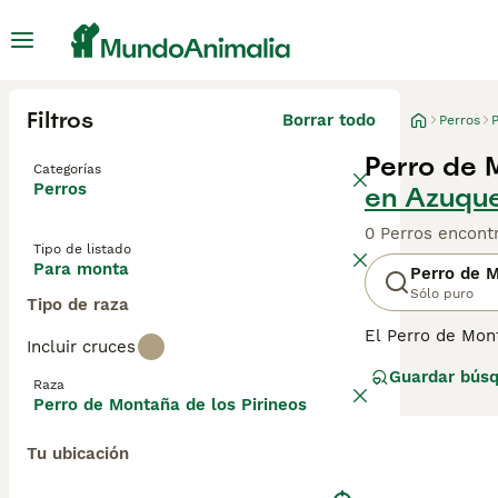
Filtros
Borrar todo
Perros
Perro de 
Categorías
Perros
en Azuqu
0 Perros encont
Tipo de listado
Para monta
Perro de M
Sólo puro
Tipo de raza
El Perro de Mon
Incluir cruces
extremadamente 
Guardar bús
convierte en un 
Raza
deben tener suf
Perro de Montaña de los Pirineos
muy enérgicos.
Tu ubicación
Lee nuestra
pág