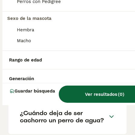
geográfica. Es fundamental acudir a
Perros con Pedigree
criadores responsables que garanticen la
salud y el bienestar de los animales.
Informarse bien y comparar opciones antes
Sexo de la mascota
de comprometerse siempre es la mejor
Hembra
decisión.
Macho
¿Cuál es la mejor raza de
perro de agua?
Rango de edad
Generación
¿Cómo es el carácter de un
perro de agua?
Guardar búsqueda
Ver resultados
(
0
)
¿Cuándo deja de ser
cachorro un perro de agua?