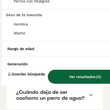
geográfica. Es fundamental acudir a
Perros con Pedigree
criadores responsables que garanticen la
salud y el bienestar de los animales.
Informarse bien y comparar opciones antes
Sexo de la mascota
de comprometerse siempre es la mejor
Hembra
decisión.
Macho
¿Cuál es la mejor raza de
perro de agua?
Rango de edad
Generación
¿Cómo es el carácter de un
perro de agua?
Guardar búsqueda
Ver resultados
(
0
)
¿Cuándo deja de ser
cachorro un perro de agua?