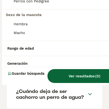
geográfica. Es fundamental acudir a
Perros con Pedigree
criadores responsables que garanticen la
salud y el bienestar de los animales.
Informarse bien y comparar opciones antes
Sexo de la mascota
de comprometerse siempre es la mejor
Hembra
decisión.
Macho
¿Cuál es la mejor raza de
perro de agua?
Rango de edad
Generación
¿Cómo es el carácter de un
perro de agua?
Guardar búsqueda
Ver resultados
(
0
)
¿Cuándo deja de ser
cachorro un perro de agua?