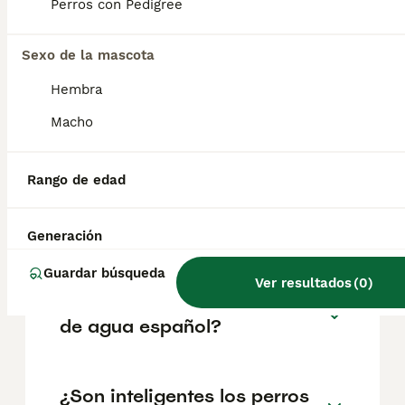
aproximadamente 540€, aunque los precios
Perros con Pedigree
pueden variar según factores como el
pedigrí, la reputación del criador y la
Sexo de la mascota
ubicación.
Hembra
¿Qué implica tener un perro
Macho
de aguas español?
Rango de edad
¿Los perros de agua
españoles son cariñosos?
Generación
Guardar búsqueda
Ver resultados
(
0
)
¿Cuánto suele vivir un perro
de agua español?
¿Son inteligentes los perros