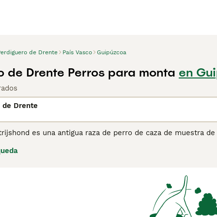
Perdiguero de Drente
País Vasco
Guipúzcoa
o de Drente Perros para monta
en Gu
rados
 de Drente
trijshond es una antigua raza de perro de caza de muestra de
 tipo de perro de compañía y de caza que llegó a los Países B
queda
jos sobre el
Drentsche Patrijshond
para obtener más informac