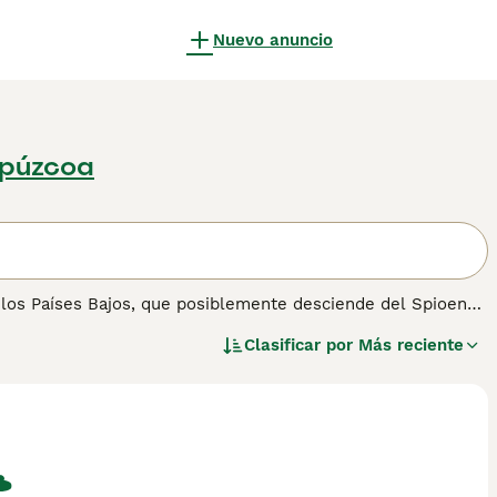
Nuevo anuncio
ipúzcoa
 los Países Bajos, que posiblemente desciende del Spioen
ajos con los españoles en el siglo XVI. Consulta nuestra
Clasificar por
Más reciente
ión sobre esta raza.