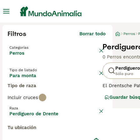
Filtros
Borrar todo
Perros
Perdiguer
Categorías
Perros
0 Perros encont
Perdiguero
Tipo de listado
Sólo puro
Para monta
Tipo de raza
El Drentsche Pa
y/o Spanjoel, un
Guardar bús
Incluir cruces
página de conse
Raza
Perdiguero de Drente
Tu ubicación