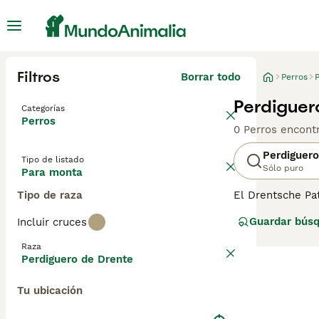
Filtros
Borrar todo
Perros
Perdiguer
Categorías
Perros
0 Perros encont
Perdiguero
Tipo de listado
Sólo puro
Para monta
Tipo de raza
El Drentsche Pa
y/o Spanjoel, un
Guardar bús
Incluir cruces
página de conse
Raza
Perdiguero de Drente
Tu ubicación