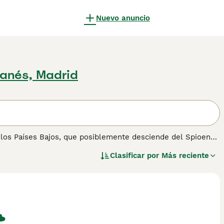
Nuevo anuncio
anés, Madrid
 los Países Bajos, que posiblemente desciende del Spioen
ajos con los españoles en el siglo XVI. Consulta nuestra
Clasificar por
Más reciente
ión sobre esta raza.