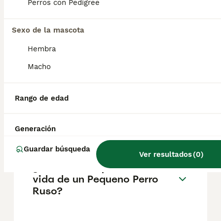
pueden variar según factores como el
Perros con Pedigree
pedigrí, la reputación del criador y la
ubicación.
Sexo de la mascota
Hembra
¿Cómo es el carácter de
Pequeno Perro Ruso?
Macho
Rango de edad
¿Cuáles son las ventajas y
desventajas de la raza
Pequeno Perro Ruso?
Generación
Guardar búsqueda
Ver resultados
(
0
)
¿Cuál es la esperanza de
vida de un Pequeno Perro
Ruso?