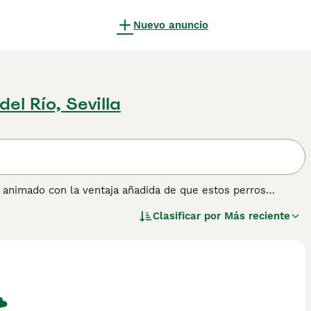
Nuevo anuncio
del Río, Sevilla
 animado con la ventaja añadida de que estos perros
significa que son excelentes compañeros. Al Pequeño Perro
Clasificar por
Más reciente
cluidos en todo lo que sucede en el hogar, y aunque son
e merecen en otras partes del mundo, España incluida.
er información sobre esta raza de perro.