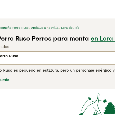
Pequeño Perro Ruso
Andalucía
Sevilla
Lora del Río
erro Ruso Perros para monta
en Lora 
rados
erro Ruso
o Ruso es pequeño en estatura, pero un personaje enérgico y
 con una naturaleza amistosa y amorosa, lo que en resumen 
queda
 que le guste más que estar en un entorno familiar y ser in
lares en su Rusia natal, están ganando el reconocimiento qu
ina de consejos de compra de Pequeño Perro Ruso
para obten