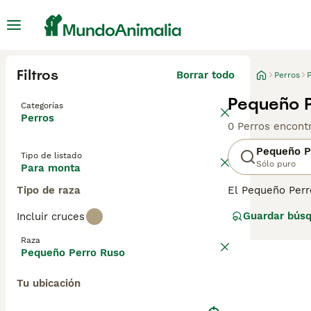
Filtros
Borrar todo
Perros
Pequeño P
Categorías
Perros
0 Perros encont
Pequeño P
Tipo de listado
Sólo puro
Para monta
Tipo de raza
El Pequeño Perr
también cuentan
Guardar bús
Incluir cruces
Ruso no hay nada
perros muy popu
Raza
Pequeño Perro Ruso
Lee nuestra
pág
Tu ubicación