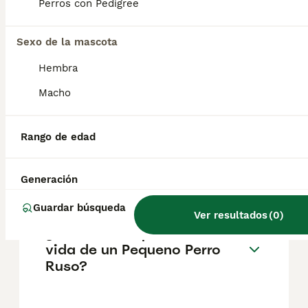
pueden variar según factores como el
Perros con Pedigree
pedigrí, la reputación del criador y la
ubicación.
Sexo de la mascota
Hembra
¿Cómo es el carácter de
Pequeno Perro Ruso?
Macho
Rango de edad
¿Cuáles son las ventajas y
desventajas de la raza
Pequeno Perro Ruso?
Generación
Guardar búsqueda
Ver resultados
(
0
)
¿Cuál es la esperanza de
vida de un Pequeno Perro
Ruso?