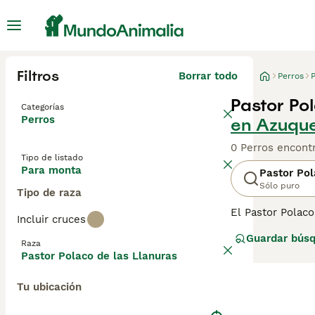
Filtros
Borrar todo
Perros
P
Pastor Po
Categorías
Perros
en Azuqu
0 Perros encont
Tipo de listado
Para monta
Pastor Pol
Sólo puro
Tipo de raza
El Pastor Polaco
Incluir cruces
apreciado. Son 
Guardar bús
polacas más anti
Raza
Polaco de las L
Pastor Polaco de las Llanuras
leal y amistosa.
perro.
Tu ubicación