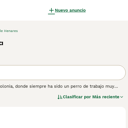
Nuevo anuncio
de Henares
a
 Polonia, donde siempre ha sido un perro de trabajo muy
stido durante mucho tiempo, siendo una de las razas
Clasificar por
Más reciente
po de los Perros Pastores. A lo largo de los años, el Pastor
u apariencia encantadora, sino también por su naturaleza
de las Llanuras para obtener información sobre esta raza de