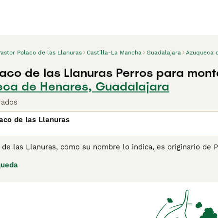
astor Polaco de las Llanuras
Castilla-La Mancha
Guadalajara
Azuqueca 
laco de las Llanuras Perros para mont
eca de Henares, Guadalajara
rados
aco de las Llanuras
 de las Llanuras, como su nombre lo indica, es originario de
perros cariñosos, divertidos y de tamaño mediano que han exi
queda
guas. Están registrados en el Kennel Club y pertenecen al gru
lanuras ha ganado muchos seguidores en España, no solo por s
 Lee nuestra página de consejos de compra de Pastor Polaco 