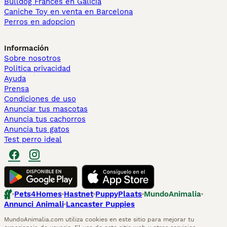
Bulldog Francés en Galicia
Caniche Toy en venta en Barcelona
Perros en adopcion
Información
Sobre nosotros
Politica privacidad
Ayuda
Prensa
Condiciones de uso
Anunciar tus mascotas
Anuncia tus cachorros
Anuncia tus gatos
Test perro ideal
Pets4Homes
Hastnet
PuppyPlaats
MundoAnimalia
Annunci Animali
Lancaster Puppies
MundoAnimalia.com utiliza cookies en este sitio para mejorar tu