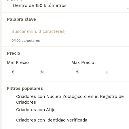
Distancia
Anatolia
para obtener información sobre esta raza de
perro.
Palabra clave
Encontramos 0 Pastor de Anatolia Perros
para monta en Benicasim, Castellón.
Si deseas exactamente esta búsqueda guarda tu 
búsqueda y espera el resultado perfecto:
0/100 caracteres
Guardar búsqueda
Precio
Min Precio
Max Precio
Preguntas frecuentes
€
€
Filtros populares
¿Cuánto cuesta un cachorro
Criadores con Núcleo Zoológico o en el Registro de
de Pastor De Anatolia?
Criadores
Criadores con Afijo
El coste medio de un cachorro de Pastor De
Anatolia en España es de aproximadamente
Criadores con identidad verificada
700€, aunque los precios pueden variar