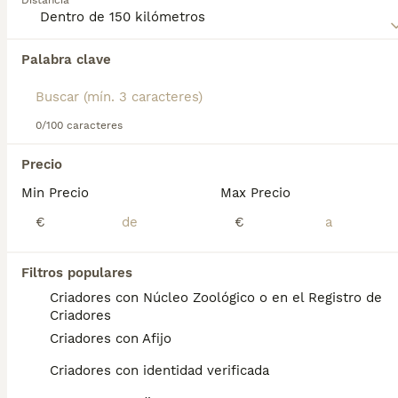
Distancia
Palabra clave
Encontramos 0 Pastor Belga Tervueren Perros
para monta en Figueroles, Castellón.
Si deseas exactamente esta búsqueda guarda tu 
búsqueda y espera el resultado perfecto:
0/100 caracteres
Guardar búsqueda
Precio
Min Precio
Max Precio
Preguntas frecuentes
€
€
Filtros populares
¿Cómo es el temperamento
Criadores con Núcleo Zoológico o en el Registro de
del pastor belga tervueren?
Criadores
Criadores con Afijo
Personalidad. El tervueren es un compañero
afectuoso y fiel que protegerá su hogar y su
Criadores con identidad verificada
familia. Como sucede con todas las razas