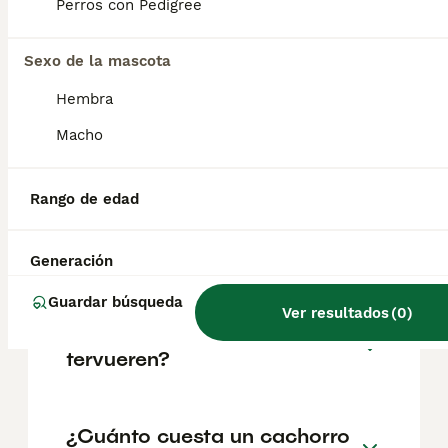
con tendencia protectora, no es aconsejable
Perros con Pedigree
fomentar sus instintos protectores de joven,
porque podría empezar a protegerte en
situaciones inadecuadas.
Sexo de la mascota
Hembra
¿Cuáles son los 3 tipos de
Macho
pastor belga?
Rango de edad
¿Es el pastor belga tervueren
un buen perro de familia?
Generación
Guardar búsqueda
Ver resultados
(
0
)
¿Qué es un pastor belga
tervueren?
¿Cuánto cuesta un cachorro