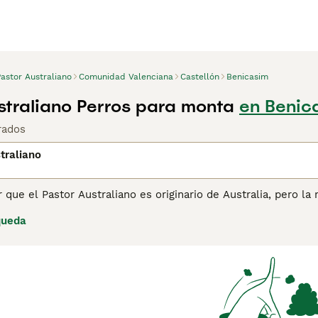
astor Australiano
Comunidad Valenciana
Castellón
Benicasim
straliano Perros para monta
en Benic
rados
traliano
 que el Pastor Australiano es originario de Australia, pero la 
s perros se dirigieron a América, donde la crianza cuidados
queda
Unidos, el Aussie o Little Blue Dog, como se les sueles llam
populares.
ina de consejos de compra de Pastor Australiano
para obtener