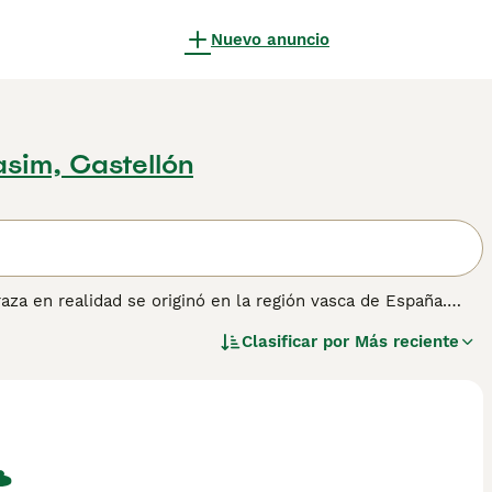
Nuevo anuncio
asim, Castellón
raza en realidad se originó en la región vasca de España.
a y selectiva dio como resultado los perros que conocemos
Clasificar por
Más reciente
ar, siguen siendo unos de los perros de trabajo y mascotas
 información sobre esta raza de perro.