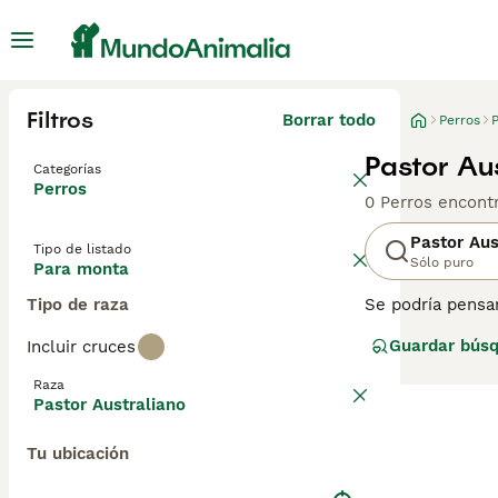
Filtros
Borrar todo
Perros
P
Pastor Au
Categorías
Perros
0 Perros encont
Pastor Aus
Tipo de listado
Sólo puro
Para monta
Tipo de raza
Se podría pensar
Desde aquí, esto
Guardar bús
Incluir cruces
hoy. En Estados 
familiares más 
Raza
Pastor Australiano
Lee nuestra
pág
Tu ubicación