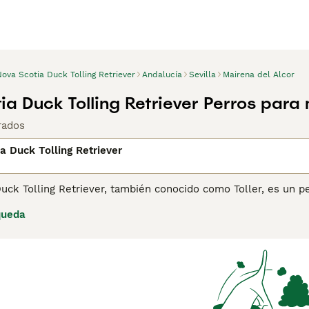
ova Scotia Duck Tolling Retriever
Andalucía
Sevilla
Mairena del Alcor
ia Duck Tolling Retriever Perros para
rados
a Duck Tolling Retriever
Duck Tolling Retriever, también conocido como Toller, es un 
arecen mucho al Golden Retriever, y aunque son populares e
queda
uy pocos cachorros se registran cada año en el Kennel Club, 
be primero registrar su interés con los criadores de estos per
ina de consejos de compra de Nova Scotia Duck Tolling Retri