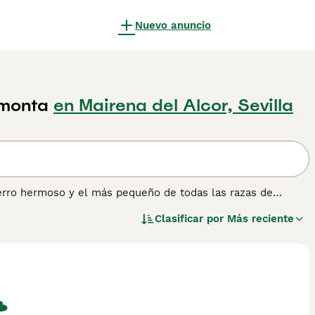
Nuevo anuncio
 monta
en Mairena del Alcor, Sevilla
perro hermoso y el más pequeño de todas las razas de
n los Estados Unidos como perros de compañía y mascotas
Clasificar por
Más reciente
por lo que cualquier persona que desee compartir su hogar
ros.
ever
para obtener información sobre esta raza de perro.