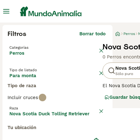
Filtros
Borrar todo
Perros
N
Nova Scot
Categorías
Perros
0 Perros encont
Nova Scoti
Tipo de listado
Sólo puro
Para monta
Tipo de raza
El Nova Scotia 
Retriever. Se p
Guardar bús
Incluir cruces
de la familia, m
con un Toller de
Raza
Nova Scotia Duck Tolling Retriever
Lee nuestra
pág
Tu ubicación