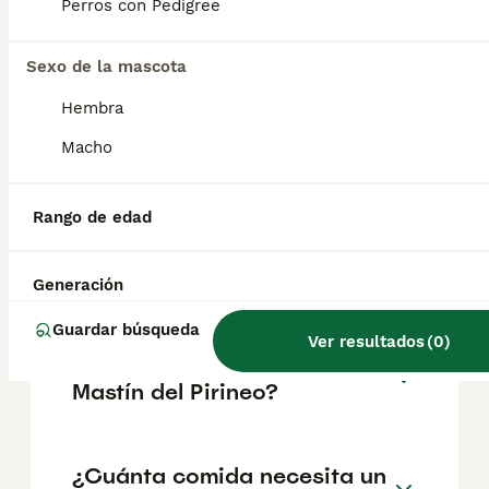
(leonés o español, de los pirineos, gos de
Perros con Pedigree
muntanya dels pirineus o can de castro
laboreiro), no son animales potencialmente
peligrosos.
Sexo de la mascota
Hembra
¿Cuánto cuesta un cachorro
Macho
de mastín?
Rango de edad
¿Cuántas veces tiene que
comer un mastín?
Generación
Guardar búsqueda
Ver resultados
(
0
)
¿Cómo es el carácter del
Mastín del Pirineo?
¿Cuánta comida necesita un