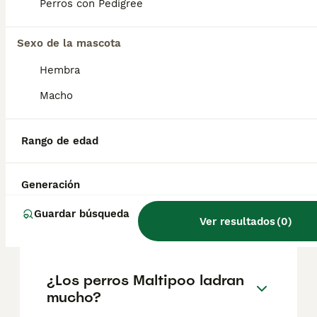
factores como el pedigrí, la reputación del
Perros con Pedigree
criador y la ubicación.
Sexo de la mascota
¿Cuáles son las ventajas y
Hembra
desventajas del Maltipoo?
Macho
¿Qué es mejor, un Maltipoo o
Rango de edad
un Bichón Maltés?
Generación
¿Cuántos años vive un perro
Guardar búsqueda
Ver resultados
(
0
)
Maltipoo?
¿Los perros Maltipoo ladran
mucho?