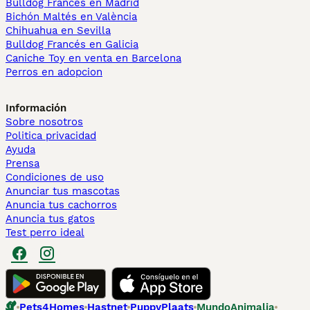
Bulldog Francés en Madrid
Bichón Maltés en València
Chihuahua en Sevilla
Bulldog Francés en Galicia
Caniche Toy en venta en Barcelona
Perros en adopcion
Información
Sobre nosotros
Politica privacidad
Ayuda
Prensa
Condiciones de uso
Anunciar tus mascotas
Anuncia tus cachorros
Anuncia tus gatos
Test perro ideal
Pets4Homes
Hastnet
PuppyPlaats
MundoAnimalia