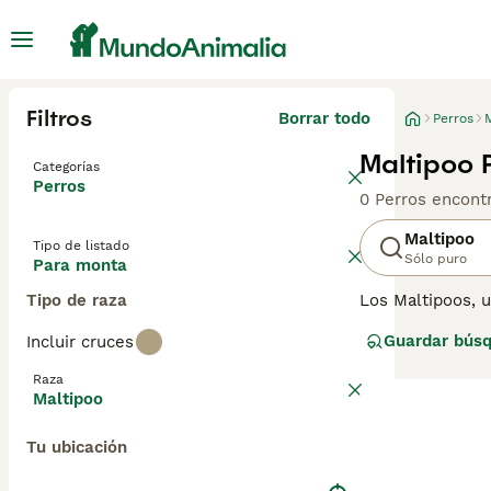
Filtros
Borrar todo
Perros
Maltipoo 
Categorías
Perros
0 Perros encont
Maltipoo
Tipo de listado
Sólo puro
Para monta
Tipo de raza
Los Maltipoos, 
popularidad deb
Guardar bús
Incluir cruces
colores como cr
reflejando a su 
Raza
diario para mant
Maltipoo
diversos estilos
los miembros de
Tu ubicación
Maltipoo
para ob