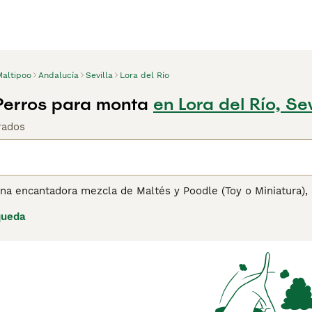
Maltipoo
Andalucía
Sevilla
Lora del Río
Perros para monta
en Lora del Río, Sev
rados
una encantadora mezcla de Maltés y Poodle (Toy o Miniatura
ido a su personalidad cariñosa y su pelaje hipoalergénico. E
queda
ema, blanco, plata, negro y diversas combinaciones de estos 
progenitor Poodle o Maltés, respectivamente. A pesar de su pe
ener su salud mental y física. Bien adaptados para la vida en
 de vida. Se caracterizan por su inteligencia, amabilidad y di
 la familia y se adaptan bien a hogares con niños y otras ma
tener información sobre esta raza de perro.