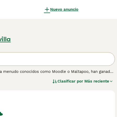
Nuevo anuncio
illa
), a menudo conocidos como Moodle o Maltapoo, han ganado
stos perros de tamaño pequeño vienen en una variedad de
Clasificar por
Más reciente
tonos. Los Maltipoos tienen un pelaje rizado o desordenado,
queña estatura, son activos, ágiles y requieren ejercicio
 apartamentos, estos perros se ajustan con facilidad a
sposición sociable. Sobresalen en formar fuertes lazos con
scotas. Lee nuestra página de consejos de compra de