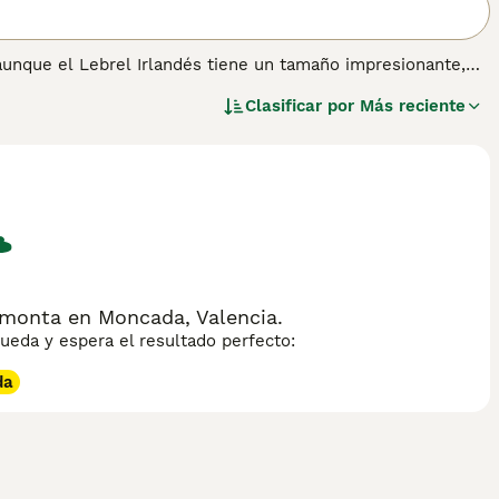
aunque el Lebrel Irlandés tiene un tamaño impresionante,
s niños. Son conocidos por su naturaleza tranquila y
Clasificar por
Más reciente
 perfectamente equilibrados que tienen un pelaje áspero que
formación sobre esta raza de perro.
 monta en Moncada, Valencia.
eda y espera el resultado perfecto:
da