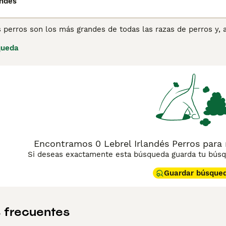
andés
 perros son los más grandes de todas las razas de perros y, 
r ser gigantes gentiles y son especialmente amigables con lo
queda
u velocidad. Aunque el Lebrel Irlandés es grande, son perros
amente con su apariencia.
ina de consejos de compra de Lebrel Irlandés
para obtener in
Encontramos 0 Lebrel Irlandés Perros para
Si deseas exactamente esta búsqueda guarda tu búsqu
Guardar búsque
 frecuentes