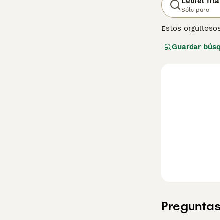
Lebrel Irl
Sólo puro
Estos orgullosos
son conocidos po
Guardar bús
relajada y por s
combina perfect
Lee nuestra
pág
Preguntas