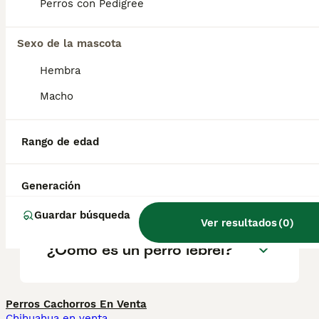
geográfica. Es fundamental acudir a
Perros con Pedigree
criadores responsables que garanticen la
salud y el bienestar de los animales.
Informarse bien y comparar opciones antes
Sexo de la mascota
de comprometerse siempre es la mejor
Hembra
decisión.
Macho
¿Cuánto cuesta un lebrel?
Rango de edad
¿Es el lebrel irlandés un buen
Generación
perro de familia?
Guardar búsqueda
Ver resultados
(
0
)
¿Cómo es un perro lebrel?
Perros Cachorros En Venta
Chihuahua en venta