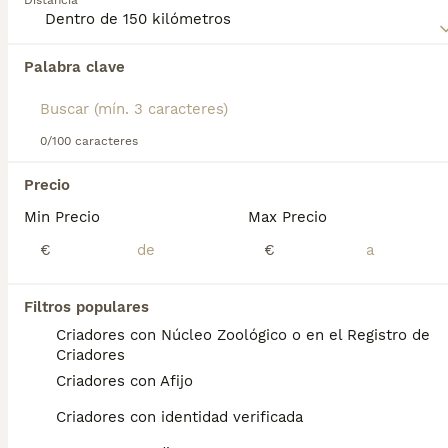
Distancia
Lee nuestra
página de consejos de compra de Lebrel
Irlandés
para obtener información sobre esta raza de
Palabra clave
Encontramos 0 Lebrel Irlandés Perros para
perro.
monta en Benicasim, Castellón.
Si deseas exactamente esta búsqueda guarda tu 
búsqueda y espera el resultado perfecto:
0/100 caracteres
Guardar búsqueda
Precio
Min Precio
Max Precio
Preguntas frecuentes
€
€
Filtros populares
¿Cuánto cuesta un lebrel
Criadores con Núcleo Zoológico o en el Registro de
irlandés?
Criadores
Criadores con Afijo
El coste de adquisición de esta raza puede
variar según factores como el pedigrí, la
Criadores con identidad verificada
reputación del criador y la ubicación