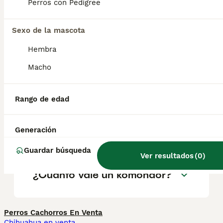
geográfica. Es fundamental acudir a
Perros con Pedigree
criadores responsables que garanticen la
salud y el bienestar de los animales.
Informarse bien y comparar opciones antes
Sexo de la mascota
de comprometerse siempre es la mejor
Hembra
decisión.
Macho
¿Qué es un perro komondor?
Rango de edad
¿Los komondors son buenas
Generación
mascotas?
Guardar búsqueda
Ver resultados
(
0
)
¿Cuánto vale un komondor?
Perros Cachorros En Venta
Chihuahua en venta