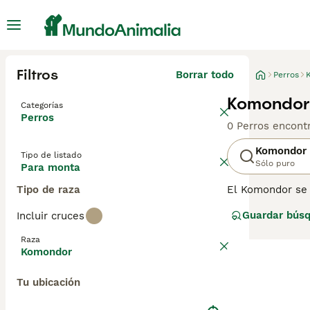
Filtros
Borrar todo
Perros
Komondor
Categorías
Perros
0 Perros encont
Komondor
Tipo de listado
Sólo puro
Para monta
Tipo de raza
El Komondor se 
más grande y se 
Guardar bús
Incluir cruces
compañero canino
felices cuando 
Raza
Komondor
Lee nuestra
pág
Tu ubicación