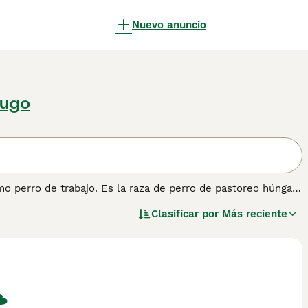
Nuevo anuncio
Lugo
 perro de trabajo. Es la raza de perro de pastoreo húngara
 viven una vida activa al aire libre y que desean tener un
Clasificar por
Más reciente
 guardianes y prosperan en un ambiente hogareño. No son
 ansiedad por separación.
ción sobre esta raza de perro.