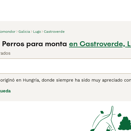
Komondor
Galicia
Lugo
Castroverde
 Perros para monta
en Castroverde, 
rados
originó en Hungría, donde siempre ha sido muy apreciado como
adapta mejor a una vida en un entorno rural con personas que
queda
 alerta, leal y valiente a su lado. Son maravillosos perros
se les deja solos, lo que puede causar que un Komondor sufra
ina de consejos de compra de Komondor
para obtener informa