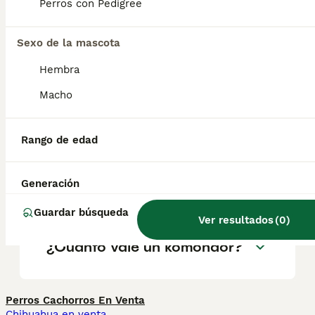
geográfica. Es fundamental acudir a
Perros con Pedigree
criadores responsables que garanticen la
salud y el bienestar de los animales.
Informarse bien y comparar opciones antes
Sexo de la mascota
de comprometerse siempre es la mejor
Hembra
decisión.
Macho
¿Qué es un perro komondor?
Rango de edad
¿Los komondors son buenas
Generación
mascotas?
Guardar búsqueda
Ver resultados
(
0
)
¿Cuánto vale un komondor?
Perros Cachorros En Venta
Chihuahua en venta