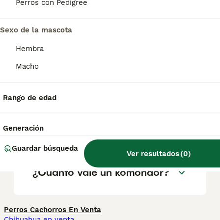
geográfica. Es fundamental acudir a
Perros con Pedigree
criadores responsables que garanticen la
salud y el bienestar de los animales.
Informarse bien y comparar opciones antes
Sexo de la mascota
de comprometerse siempre es la mejor
Hembra
decisión.
Macho
¿Qué es un perro komondor?
Rango de edad
¿Los komondors son buenas
Generación
mascotas?
Guardar búsqueda
Ver resultados
(
0
)
¿Cuánto vale un komondor?
Perros Cachorros En Venta
Chihuahua en venta