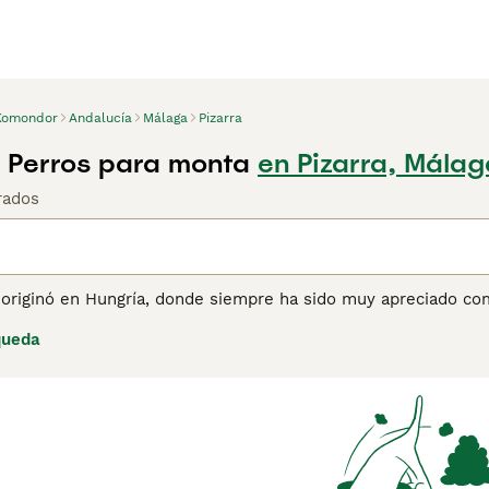
Komondor
Andalucía
Málaga
Pizarra
 Perros para monta
en Pizarra, Málag
rados
originó en Hungría, donde siempre ha sido muy apreciado como
adapta mejor a una vida en un entorno rural con personas que
queda
 alerta, leal y valiente a su lado. Son maravillosos perros
se les deja solos, lo que puede causar que un Komondor sufra
ina de consejos de compra de Komondor
para obtener informa