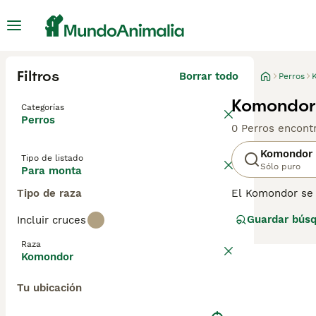
Filtros
Borrar todo
Perros
Komondor
Categorías
Perros
0 Perros encont
Komondor
Tipo de listado
Sólo puro
Para monta
Tipo de raza
El Komondor se 
más grande y se 
Guardar bús
Incluir cruces
compañero canino
felices cuando 
Raza
Komondor
Lee nuestra
pág
Tu ubicación