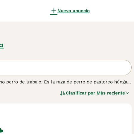
Nuevo anuncio
a
 perro de trabajo. Es la raza de perro de pastoreo húngara
 viven una vida activa al aire libre y que desean tener un
Clasificar por
Más reciente
 guardianes y prosperan en un ambiente hogareño. No son
 ansiedad por separación.
ción sobre esta raza de perro.