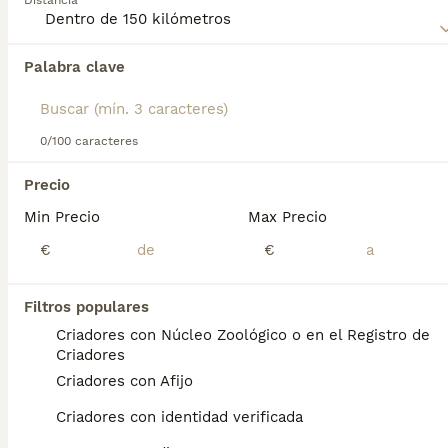
Distancia
Muestra Korthals de Pelo Duro
para obtener información
sobre esta raza de perro.
Palabra clave
Encontramos 0 Grifón de Muestra Korthals
de Pelo Duro Perros para monta en Sant
Antoni de Portmany, Islas Baleares.
0/100 caracteres
Si deseas exactamente esta búsqueda guarda tu 
búsqueda y espera el resultado perfecto:
Precio
Guardar búsqueda
Min Precio
Max Precio
€
€
Preguntas frecuentes
Filtros populares
Criadores con Núcleo Zoológico o en el Registro de
Criadores
¿Es el grifón de Korthal un
Criadores con Afijo
buen perro de familia?
Criadores con identidad verificada
Pero no te dejes engañar por su apariencia