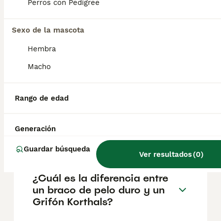
Perros con Pedigree
de perros de trabajo: los grifones también
son compañeros cariñosos y leales . Puede
que parezcan un poco desaliñados, pero
Sexo de la mascota
tienen un lado tierno que adora los mimos
después de un largo día de aventuras.
Hembra
Macho
¿Cómo es el temperamento
del Grifón Korthals?
Rango de edad
¿Cuánto cuesta un perro
Generación
grifón?
Guardar búsqueda
Ver resultados
(
0
)
¿Cuál es la diferencia entre
un braco de pelo duro y un
Grifón Korthals?