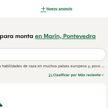
Nuevo anuncio
s para monta
en Marín, Pontevedra
s habilidades de caza en muchos países europeos y, poco a
 raramente se los ve en el entorno doméstico.
Clasificar por
Más reciente
Pelo Duro
para obtener información sobre esta raza de