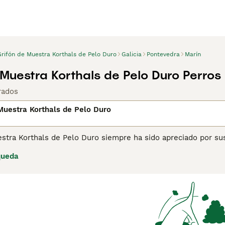
Grifón de Muestra Korthals de Pelo Duro
Galicia
Pontevedra
Marín
 Muestra Korthals de Pelo Duro Perro
rados
Muestra Korthals de Pelo Duro
estra Korthals de Pelo Duro siempre ha sido apreciado por su
ros se están volviendo más conocidos aquí en España, aunque
queda
ina de consejos de compra de Grifón de Muestra Korthals de 