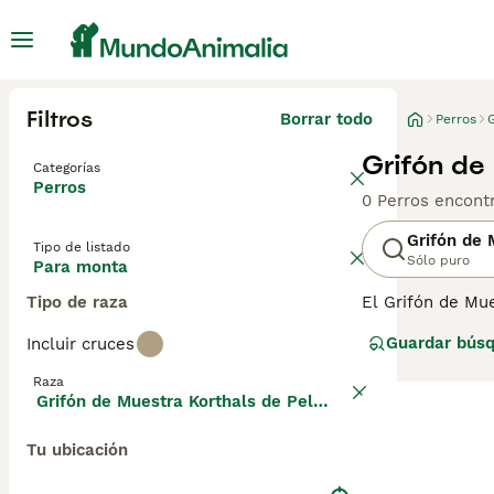
Filtros
Borrar todo
Perros
Grifón de
Categorías
Perros
0 Perros encont
Grifón de 
Tipo de listado
Sólo puro
Para monta
Tipo de raza
El Grifón de Mu
poco, estos per
Guardar bús
Incluir cruces
Lee nuestra
pág
Raza
perro.
Grifón de Muestra Korthals de Pelo Duro
Tu ubicación