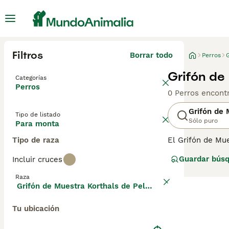
Filtros
Borrar todo
Perros
Grifón de
Categorías
Perros
0 Perros encont
Grifón de 
Tipo de listado
Sólo puro
Para monta
Tipo de raza
El Grifón de Mu
poco, estos per
Guardar bús
Incluir cruces
Lee nuestra
pág
Raza
perro.
Grifón de Muestra Korthals de Pelo Duro
Tu ubicación