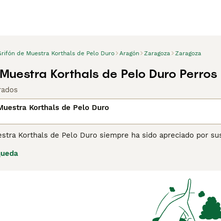
Grifón de Muestra Korthals de Pelo Duro
Aragón
Zaragoza
Zaragoza
 Muestra Korthals de Pelo Duro Perro
rados
Muestra Korthals de Pelo Duro
estra Korthals de Pelo Duro siempre ha sido apreciado por su
ros se están volviendo más conocidos aquí en España, aunque
queda
ina de consejos de compra de Grifón de Muestra Korthals de 