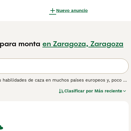
Nuevo anuncio
s para monta
en Zaragoza, Zaragoza
s habilidades de caza en muchos países europeos y, poco a
 raramente se los ve en el entorno doméstico.
Clasificar por
Más reciente
Pelo Duro
para obtener información sobre esta raza de