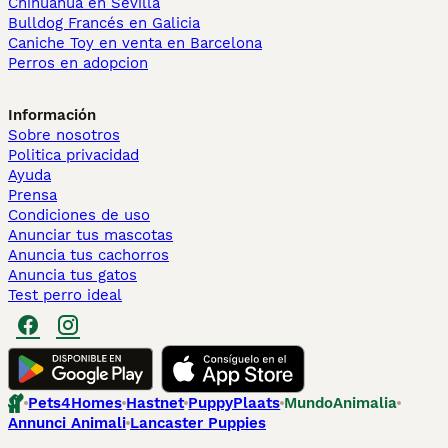
Chihuahua en Sevilla
Bulldog Francés en Galicia
Caniche Toy en venta en Barcelona
Perros en adopcion
Información
Sobre nosotros
Politica privacidad
Ayuda
Prensa
Condiciones de uso
Anunciar tus mascotas
Anuncia tus cachorros
Anuncia tus gatos
Test perro ideal
Pets4Homes
Hastnet
PuppyPlaats
MundoAnimalia
Annunci Animali
Lancaster Puppies