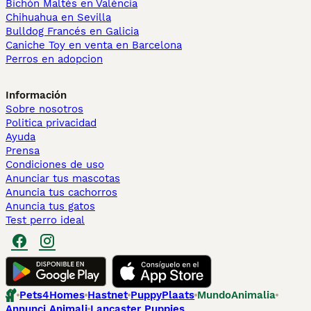
Bichón Maltés en València
Chihuahua en Sevilla
Bulldog Francés en Galicia
Caniche Toy en venta en Barcelona
Perros en adopcion
Información
Sobre nosotros
Politica privacidad
Ayuda
Prensa
Condiciones de uso
Anunciar tus mascotas
Anuncia tus cachorros
Anuncia tus gatos
Test perro ideal
Pets4Homes
Hastnet
PuppyPlaats
MundoAnimalia
Annunci Animali
Lancaster Puppies