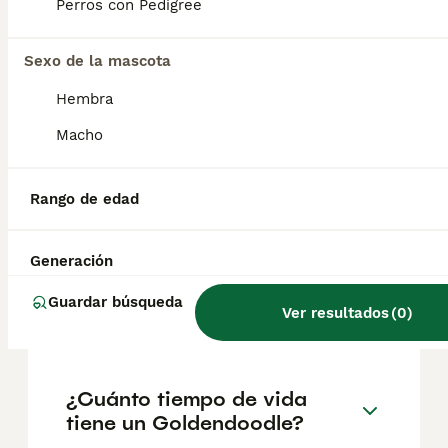
geográfica. Es fundamental acudir a
Perros con Pedigree
criadores responsables que garanticen la
salud y el bienestar de los animales.
Informarse bien y comparar opciones antes
Sexo de la mascota
de comprometerse siempre es la mejor
Hembra
decisión.
Macho
¿Cómo es el carácter de un
goldendoodle?
Rango de edad
Generación
¿Qué es mejor, un
goldendoodle o un
Guardar búsqueda
Ver resultados
(
0
)
labradoodle?
¿Cuánto tiempo de vida
tiene un Goldendoodle?