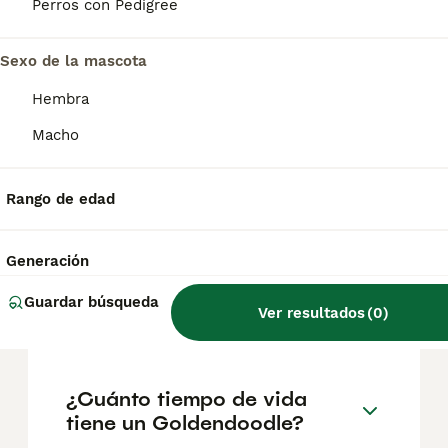
geográfica. Es fundamental acudir a
Perros con Pedigree
criadores responsables que garanticen la
salud y el bienestar de los animales.
Informarse bien y comparar opciones antes
Sexo de la mascota
de comprometerse siempre es la mejor
Hembra
decisión.
Macho
¿Cómo es el carácter de un
goldendoodle?
Rango de edad
Generación
¿Qué es mejor, un
goldendoodle o un
Guardar búsqueda
Ver resultados
(
0
)
labradoodle?
¿Cuánto tiempo de vida
tiene un Goldendoodle?