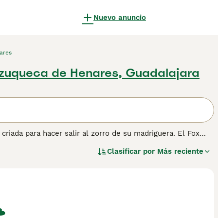
Nuevo anuncio
ares
zuqueca de Henares, Guadalajara
e criada para hacer salir al zorro de su madriguera. El Fox
ra página de consejos sobre el Fox Terrier
para obtener más
Clasificar por
Más reciente