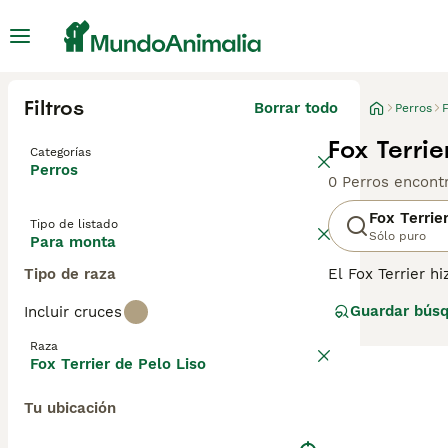
Filtros
Borrar todo
Perros
F
Fox Terrie
Categorías
Perros
0 Perros encont
Fox Terrie
Tipo de listado
Sólo puro
Para monta
Tipo de raza
El Fox Terrier hi
Terrier ya apare
Guardar bús
Incluir cruces
información sobr
Raza
Fox Terrier de Pelo Liso
Tu ubicación