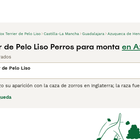
ox Terrier de Pelo Liso
Castilla-La Mancha
Guadalajara
Azuqueca de Hen
r de Pelo Liso Perros para monta
en A
rados
r de Pelo Liso
zo su aparición con la caza de zorros en Inglaterra; la raza fu
ce en escenas de caza de los siglos XVI y XVII. Consulta
nuest
queda
e esta raza.