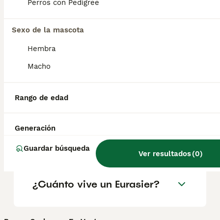
geográfica. Es fundamental acudir a
Perros con Pedigree
criadores responsables que garanticen la
salud y el bienestar de los animales.
Informarse bien y comparar opciones antes
Sexo de la mascota
de comprometerse siempre es la mejor
Hembra
decisión.
Macho
¿Los Eurasiers son buenos
perros?
Rango de edad
Generación
¿Cómo es la personalidad
del Eurasier?
Guardar búsqueda
Ver resultados
(
0
)
¿Cuánto vive un Eurasier?