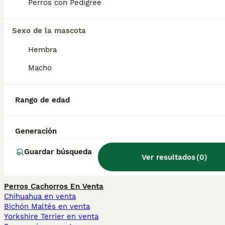
Perros con Pedigree
Sexo de la mascota
¿Cuánto cuesta un cachorro
de Deerhound?
Hembra
Macho
¿Cómo es el carácter del
Deerhound?
Rango de edad
Generación
¿Qué tamaño tiene un
Deerhound?
Guardar búsqueda
Ver resultados
(
0
)
Perros Cachorros En Venta
Chihuahua en venta
Bichón Maltés en venta
Yorkshire Terrier en venta