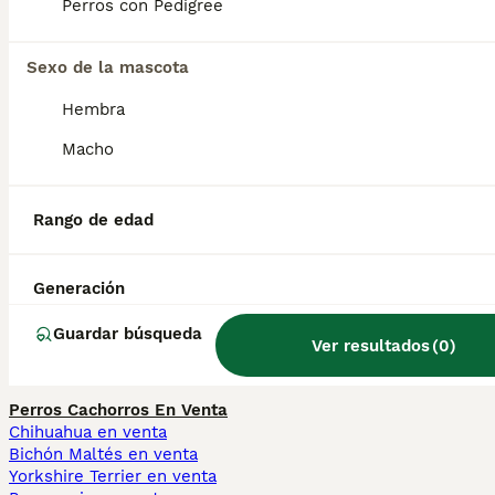
Perros con Pedigree
Sexo de la mascota
¿Cuánto cuesta un cachorro
de Deerhound?
Hembra
Macho
¿Cómo es el carácter del
Deerhound?
Rango de edad
Generación
¿Qué tamaño tiene un
Deerhound?
Guardar búsqueda
Ver resultados
(
0
)
Perros Cachorros En Venta
Chihuahua en venta
Bichón Maltés en venta
Yorkshire Terrier en venta