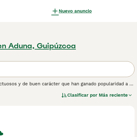
Nuevo anuncio
en Aduna, Guipúzcoa
tuosos y de buen carácter que han ganado popularidad a lo
los más pequeños de todas las razas de Spaniel, criados
Clasificar por
Más reciente
ena opción para familias con niños por su personalidad
 obtener información sobre esta raza de perro.