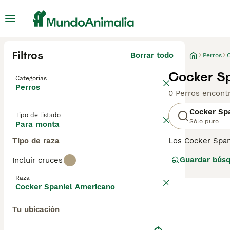
Filtros
Borrar todo
Perros
Cocker Sp
Categorías
Perros
0 Perros encont
Cocker Sp
Tipo de listado
Sólo puro
Para monta
Tipo de raza
Los Cocker Span
largo de los añ
Guardar bús
Incluir cruces
originalmente c
amable, pero ta
Raza
Cocker Spaniel Americano
Lee nuestra
pág
Tu ubicación