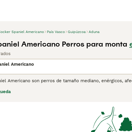
Cocker Spaniel Americano
País Vasco
Guipúzcoa
Aduna
aniel Americano Perros para monta
rados
aniel Americano
iel Americano son perros de tamaño mediano, enérgicos, afec
os tanto aquí en España como en otras partes del mundo. Son 
queda
omo perros de caza. Los Cocker Spaniel Americano son una bu
mbién son una buena opción como perros de compañía.
ina de consejos de compra de Cocker Spaniel Americano
para