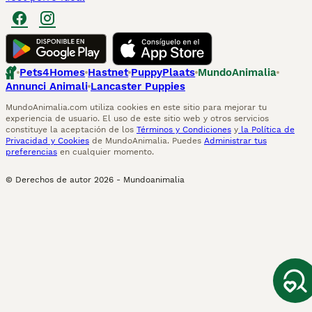
Pets4Homes
Hastnet
PuppyPlaats
MundoAnimalia
Annunci Animali
Lancaster Puppies
MundoAnimalia.com utiliza cookies en este sitio para mejorar tu
experiencia de usuario. El uso de este sitio web y otros servicios
constituye la aceptación de los
Términos y Condiciones
y
la Política de
Privacidad y Cookies
de MundoAnimalia. Puedes
Administrar tus
preferencias
en cualquier momento.
© Derechos de autor
2026
-
Mundoanimalia