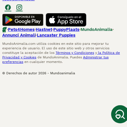
Pets4Homes
Hastnet
PuppyPlaats
MundoAnimalia
Annunci Animali
Lancaster Puppies
MundoAnimalia.com utiliza cookies en este sitio para mejorar tu
experiencia de usuario. El uso de este sitio web y otros servicios
constituye la aceptación de los
Términos y Condiciones
y
la Política de
Privacidad y Cookies
de MundoAnimalia. Puedes
Administrar tus
preferencias
en cualquier momento.
© Derechos de autor
2026
-
Mundoanimalia