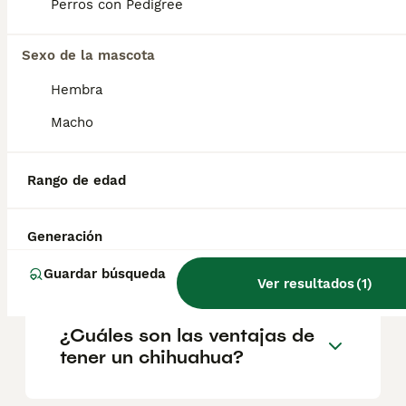
Perros con Pedigree
Sexo de la mascota
¿Cuáles son los 3 tipos de
chihuahua?
Hembra
Macho
¿Es bueno tener un
chihuahua en casa?
Rango de edad
Generación
¿Cuánto debe caminar un
chihuahua al día?
Guardar búsqueda
Ver resultados
(
1
)
¿Cuáles son las ventajas de
tener un chihuahua?