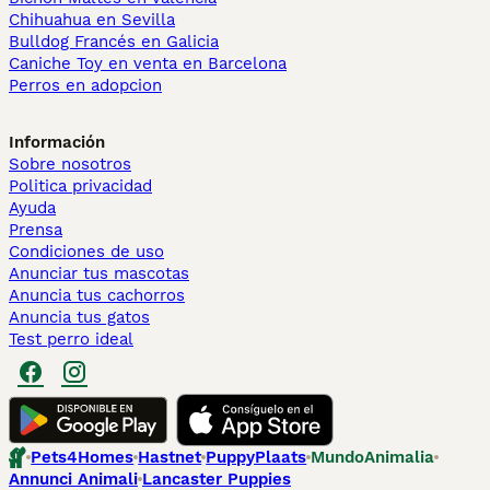
Chihuahua en Sevilla
Bulldog Francés en Galicia
Caniche Toy en venta en Barcelona
Perros en adopcion
Información
Sobre nosotros
Politica privacidad
Ayuda
Prensa
Condiciones de uso
Anunciar tus mascotas
Anuncia tus cachorros
Anuncia tus gatos
Test perro ideal
Pets4Homes
Hastnet
PuppyPlaats
MundoAnimalia
Annunci Animali
Lancaster Puppies