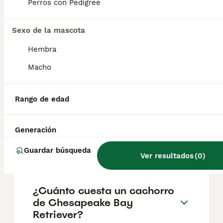
Chesapeake, costas de Maryland en el este
Perros con Pedigree
de Estados Unidos. Perteneciente a los
retriever, y clasificado en los grupos de caza
y deportes por parte de los Kennel Club.
Sexo de la mascota
Hembra
¿Es raro el Chesapeake Bay
Macho
Retriever?
Rango de edad
¿Cuál es la diferencia entre
un retriever de la bahía de
Generación
Chesapeake y un golden
retriever?
Guardar búsqueda
Ver resultados
(
0
)
¿Cuánto cuesta un cachorro
de Chesapeake Bay
Retriever?