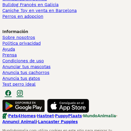
Bulldog Francés en Galicia
Caniche Toy en venta en Barcelona
Perros en adopcion
Información
Sobre nosotros
Politica privacidad
Ayuda
Prensa
Condiciones de uso
Anunciar tus mascotas
Anuncia tus cachorros
Anuncia tus gatos
Test perro ideal
Pets4Homes
Hastnet
PuppyPlaats
MundoAnimalia
Annunci Animali
Lancaster Puppies
MundoAnimalia.com utiliza cookies en este sitio para mejorar tu