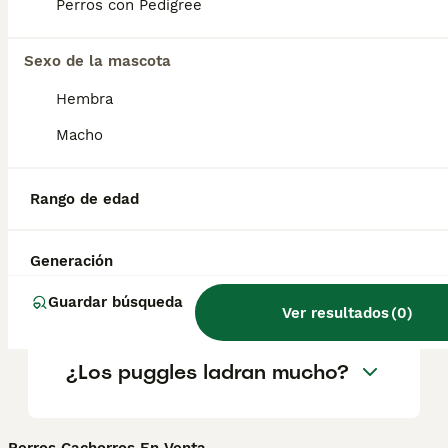
según factores como el pedigrí, la
Perros con Pedigree
reputación del criador y la ubicación.
Sexo de la mascota
¿Cuáles son los pros y
Hembra
contras de un pug?
Macho
¿Por qué es caro el perro
Rango de edad
pug?
Generación
¿Dónde debe dormir un pug?
Guardar búsqueda
Ver resultados
(
0
)
¿Los puggles ladran mucho?